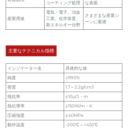
コーティング処理
な表面
電気・電子、冶金
さまざまな産業シ
産業用途
工業、化学装置、
ーンに最適
新エネルギー分野
主要なテクニカル指標
インジケーター名
具体的な値
純度
≥99.5%
密度
1.7～2.2g/cm3
抵抗率
≦10μΩ・m
熱伝導率
≧150W/m・K
圧縮強度
≧40MPa
動作温度
-200℃～+450℃