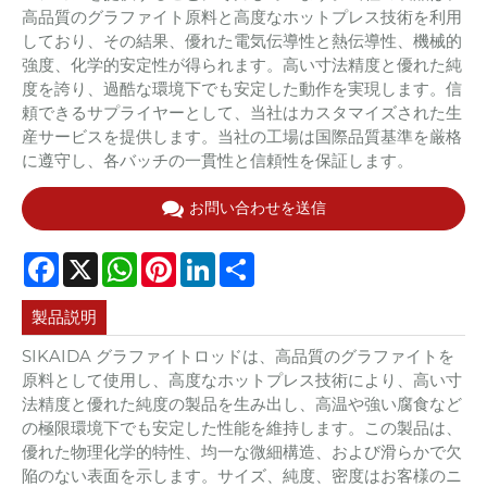
高品質のグラファイト原料と高度なホットプレス技術を利用
しており、その結果、優れた電気伝導性と熱伝導性、機械的
強度、化学的安定性が得られます。高い寸法精度と優れた純
度を誇り、過酷な環境下でも安定した動作を実現します。信
頼できるサプライヤーとして、当社はカスタマイズされた生
産サービスを提供します。当社の工場は国際品質基準を厳格
に遵守し、各バッチの一貫性と信頼性を保証します。
お問い合わせを送信
Facebook
X
WhatsApp
Pinterest
LinkedIn
Share
製品説明
SIKAIDA グラファイトロッドは、高品質のグラファイトを
原料として使用し、高度なホットプレス技術により、高い寸
法精度と優れた純度の製品を生み出し、高温や強い腐食など
の極限環境下でも安定した性能を維持します。この製品は、
優れた物理化学的特性、均一な微細構造、および滑らかで欠
陥のない表面を示します。サイズ、純度、密度はお客様のニ