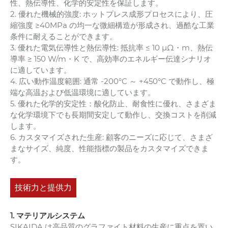
性、熱伝導性、化学的安定性を保証します。
2. 優れた機械的強度: ホットプレス成形プロセスにより、圧
縮強度 ≥40MPa の均一な微細構造が形成され、過酷な工業
条件に耐えることができます。
3. 優れた電気伝導性と熱伝導性: 抵抗率 ≤ 10 μΩ・m、熱伝
導率 ≥ 150 W/m・K で、高効率のエネルギー伝達シナリオ
に適しています。
4. 広い動作温度範囲: 通常 -200°C ～ +450°C で動作し、極
端な高温および低温環境に適しています。
5. 優れた化学的安定性：酸化防止、耐食性に優れ、さまざま
な化学環境下でも長期間安定して動作し、交換コストを削減
します。
6. カスタマイズされた生産: 顧客のニーズに応じて、さまざ
まなサイズ、純度、性能指標の製品をカスタマイズできま
す。
技術力と提供力
1. マテリアルシステム
SIKAIDA は高品質のグラファイト材料の生産に重点を置い