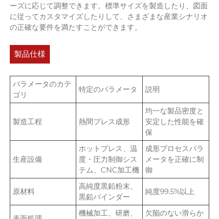
ーズに応じて調整できます。標準サイズを製造したり、図面
に従ってカスタマイズしたりして、さまざまな産業シナリオ
の正確な要件を満たすことができます。
製品仕様
パラメータのカテ
特定のパラメータ
説明
ゴリ
均一な製品密度と
製造工程
熱間プレス成形
安定した性能を確
保
ホットプレス、温
成形プロセスパラ
生産設備
度・圧力制御シス
メータを正確に制
テム、CNC加工機
御
高純度黒鉛粉末、
原材料
純度99.5%以上
黒鉛バインダー
機械加工、研磨、
欠陥のない滑らか
表面処理