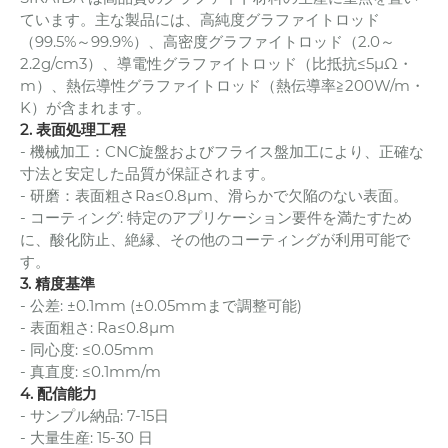
ています。主な製品には、高純度グラファイトロッド
（99.5%～99.9%）、高密度グラファイトロッド（2.0～
2.2g/cm3）、導電性グラファイトロッド（比抵抗≤5μΩ・
m）、熱伝導性グラファイトロッド（熱伝導率≧200W/m・
K）が含まれます。
2. 表面処理工程
- 機械加工：CNC旋盤およびフライス盤加工により、正確な
寸法と安定した品質が保証されます。
- 研磨：表面粗さRa≤0.8μm、滑らかで欠陥のない表面。
- コーティング: 特定のアプリケーション要件を満たすため
に、酸化防止、絶縁、その他のコーティングが利用可能で
す。
3. 精度基準
- 公差: ±0.1mm (±0.05mmまで調整可能)
- 表面粗さ: Ra≤0.8μm
- 同心度: ≤0.05mm
- 真直度: ≤0.1mm/m
4. 配信能力
- サンプル納品: 7-15日
- 大量生産: 15-30 日