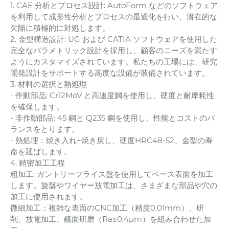
1. CAE 分析とプロセス設計: AutoForm などのソフトウェア
を利用して成形性分析とプロセスの最適化を行い、潜在的な
欠陥に積極的に対処します。
2. 金型構造設計: UG および CATIA ソフトウェアを使用した
完全なパラメトリック設計を採用し、顧客のニーズを満たす
ようにカスタマイズされています。私たちの工場には、研究
開発設計をサポートする高度な設備が装備されています。
3. 材料の選択と熱処理
- 作動部品: Cr12MoV と高速度鋼を使用し、硬度と耐摩耗性
を確保します。
- 非作動部品: 45 鋼と Q235 鋼を使用し、性能とコストのバ
ランスをとります。
- 熱処理：焼き入れ+焼き戻し、硬度HRC48-52、金型の寿
命を延ばします。
4. 精密加工工程
粗加工: ガントリーフライス盤を使用してベース表面を加工
します。旋盤やワイヤー放電加工は、さまざまな部品や穴の
加工に使用されます。
微細加工：複雑な表面のCNC加工（精度0.01mm）、研
削、放電加工、鏡面研磨（Ra≤0.4μm）を組み合わせた加