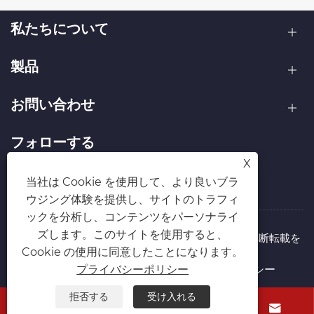
私たちについて
製品
お問い合わせ
フォローする
X
当社は Cookie を使用して、より良いブラ
ウジング体験を提供し、サイトのトラフィ
ックを分析し、コンテンツをパーソナライ
ズします。このサイトを使用すると、
著作権 © 2026 四開達（天津）国際貿易有限公司 無断転載を
Cookie の使用に同意したことになります。
禁じます。
Links
Sitemap
RSS
XML
プライバシーポリシー
プライバシーポリシー
拒否する
受け入れる



