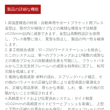
製品の詳細な機能
1. 高強度構造の特長：自動車用サポートブラケット用プレス
金型は、取付穴や補強リブなどの複雑な構造を寸法精度
±0.05mm以内に成形できます。金型は高剛性設計を採用
し、プレス衝撃に強く、変形を防止し、製品の均一性を確保
します。
2. 多工程統合成形：10～20のワークステーションを統合し
たこのシステムは、単一のブランキングおよび複数の成形な
どの複合プロセスの自動連続生産を可能にし、フラットパネ
ルから三次元支持フレームへの成形を効率的に完了し、転写
欠陥を低減します。
3. 複雑な曲面成形: 材料の流れ、スプリングバック補正、そ
の他のパラメータの正確な計算により金型表面が最適化さ
れ、正確な部品形状、滑らかな表面、しわ、傷、その他の欠
陥がないことが保証されます。
4.高精度ガイドおよび位置決めシステム：ガイド精度
≤0.02mmの高精度ガイドピラーとブッシュを装備し、上型
と下型の正確な位置合わせを保証し、サポートフレームの寸