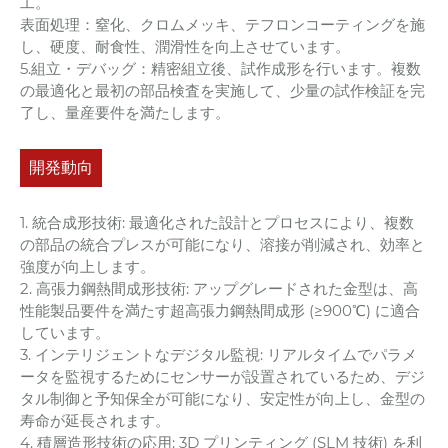
工。
表面処理：窒化、クロムメッキ、テフロンコーティングを施
し、硬度、耐食性、潤滑性を向上させています。
5.組立・デバッグ：精密組立後、試作成形を行います。複数
の最適化と最初の部品検査を実施して、少量の試作検証を完
了し、量産要件を満たします。
開発動向
1. 統合成形技術: 最適化された設計とプロセスにより、複数
の部品の統合プレスが可能になり、溶接が削減され、効率と
強度が向上します。
2. 高張力鋼熱間成形技術: アップグレードされた金型は、高
性能製品要件を満たす超高張力鋼熱間成形 (≥900℃) に適合
しています。
3. インテリジェントなデジタル監視: リアルタイムでパラメ
ータを監視するためにセンサーが設置されているため、デジ
タル制御と予知保全が可能になり、安定性が向上し、金型の
寿命が延長されます。
4. 積層造形技術の応用: 3D プリンティング (SLM 技術) を利