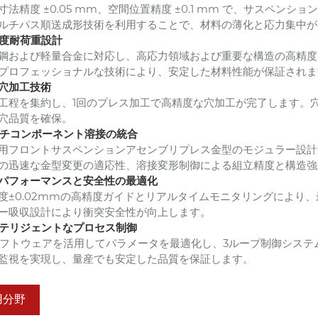
寸法精度 ±0.05 mm、空間位置精度 ±0.1 mm で、サスペン
ルチパス順送成形技術を利用することで、材料の薄化と応力集中が
高強度耐荷重設計
鋼および軽量合金に対応し、高応力領域および重要な構造の高精度成形に
プロフェッショナルな技術により、安定した材料性能が保証されま
密穴加工技術
工程を集約し、1回のプレス加工で高精度な穴加工が完了します。穴精
穴品質を確保。
マルチコンポーネント溶接の統合
用フロントサスペンションアセンブリプレス金型のモジュラー設計で
の迅速な金型変更の適応性、溶接変形制御による組立精度と構造強
動的パフォーマンスと安全性の最適化
度±0.02mmの高精度ガイドとリアルタイムモニタリングにより
ー吸収設計により衝突安全性が向上します。
インテリジェントなプロセス制御
ソフトウェアを活用してパラメータを最適化し、3ループ制御シス
監視を実現し、量産でも安定した品質を保証します。
用分野