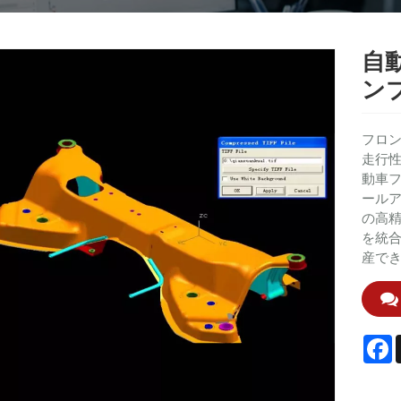
自
ン
フロン
走行性
動車
ール
の高
を統
産で
F