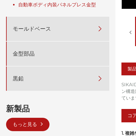
自動車ボディ内装パネルプレス金型
モールドベース

金型部品
製
黒鉛

SIK
ン構造
ていま
新製品
コ
もっと見る
1. 