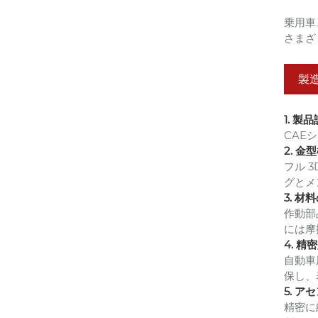
乗用車
さまざ
製
1. 
CAE
2. 金
フル 
グとメ
3. 材
作動部
には摩
4. 精
自動車
保し、
5. 
精密に