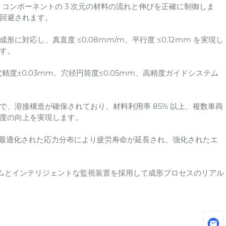
ション コンポーネントの 3 次元の材料の流れと伸びを正確に制御しま
回避されます。
対応し、真直度 ≤0.08mm/m、平行度 ≤0.12mm を実現し
す。
度±0.03mm、穴径円筒度≤0.05mm、高精度ガイドシステム
、溶接構造が確保されており、材料利用率 85% 以上、複数車両
度の向上を実現します。
、最適化された応力分布により疲労寿命が延長され、強化されたエ
テムとインテリジェントな監視装置を採用して成形プロセスのリアル