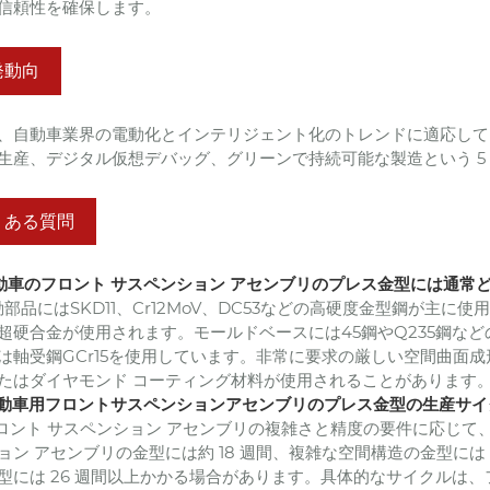
信頼性を確保します。
発動向
、自動車業界の電動化とインテリジェント化のトレンドに適応して
生産、デジタル仮想デバッグ、グリーンで持続可能な製造という 5
くある質問
 自動車のフロント サスペンション アセンブリのプレス金型には通
 作動部品にはSKD11、Cr12MoV、DC53などの高硬度金型鋼
超硬合金が使用されます。モールドベースには45鋼やQ235鋼な
は軸受鋼GCr15を使用しています。非常に要求の厳しい空間曲面
たはダイヤモンド コーティング材料が使用されることがあります
 自動車用フロントサスペンションアセンブリのプレス金型の生産サ
 フロント サスペンション アセンブリの複雑さと精度の要件に応じて、
ョン アセンブリの金型には約 18 週間、複雑な空間構造の金型には
型には 26 週間以上かかる場合があります。具体的なサイクルは