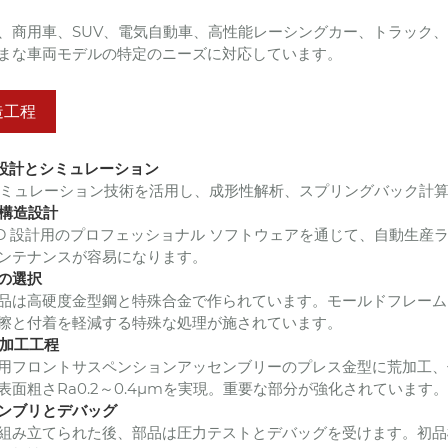
、商用車、SUV、電気自動車、高性能レーシングカー、トラック
まな車両モデルの特定のニーズに対応しています。
造工程
製品設計とシミュレーション
シミュレーション技術を活用し、成形性解析、スプリングバック計
型構造設計
3D 設計用のプロフェッショナル ソフトウェアを通じて、自動生
ンテナンスが容易になります。
料の選択
品は高硬度金型鋼と特殊合金で作られています。モールドフレーム
擦と付着を軽減する特殊な処理が施されています。
密加工工程
用フロントサスペンションアッセンブリーのプレス金型に荒加工、
表面粗さRa0.2～0.4μmを実現。重要な部分が強化されています。
アセンブリとデバッグ
組み立てられた後、部品は圧力テストとデバッグを受けます。初品