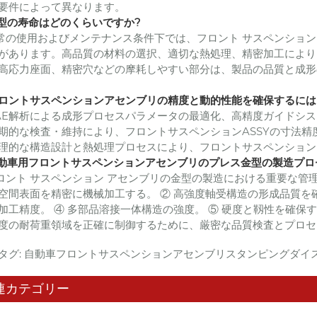
要件によって異なります。
 金型の寿命はどのくらいですか?
 通常の使用およびメンテナンス条件下では、フロント サスペンション 
があります。高品質の材料の選択、適切な熱処理、精密加工により、一
高応力座面、精密穴などの摩耗しやすい部分は、製品の品質と成形
 フロントサスペンションアセンブリの精度と動的性能を確保するに
 CAE解析による成形プロセスパラメータの最適化、高精度ガイド
期的な検査・維持により、フロントサスペンションASSYの寸法精度は
理的な構造設計と熱処理プロセスにより、フロントサスペンション
 自動車用フロントサスペンションアセンブリのプレス金型の製造プ
 フロント サスペンション アセンブリの金型の製造における重要な
空間表面を精密に機械加工する。 ② 高強度軸受構造の形成品質を
加工精度。 ④ 多部品溶接一体構造の強度。 ⑤ 硬度と靱性を確
度の耐荷重領域を正確に制御するために、厳密な品質検査とプロセ
タグ: 自動車フロントサスペンションアセンブリスタンピングダイ
連カテゴリー