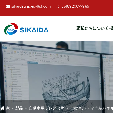
sikaidatrade@163.com
8618920077969
家
私たちについて
家
製品
自動車用プレス金型
自動車ボディ内装パネ