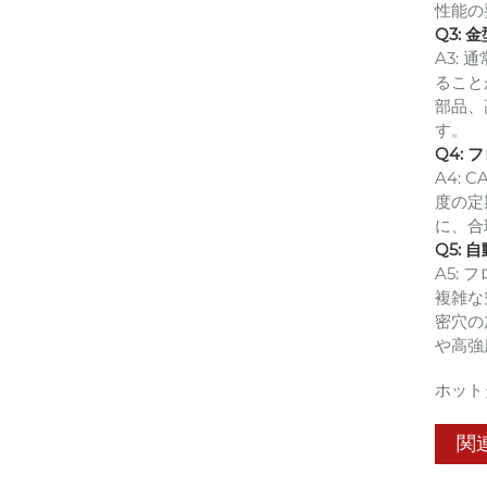
性能の
Q3:
A3:
ること
部品、
す。
Q4:
A4:
度の定
に、合
Q5:
A5:
複雑な
密穴の
や高強
ホット
関