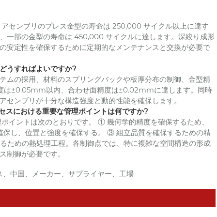
アセンブリのプレス金型の寿命は 250,000 サイクル以上に達す
部の金型の寿命は 450,000 サイクルに達します。深絞り成形
の安定性を確保するために定期的なメンテナンスと交換が必要で
はどうすればよいですか?
システムの採用、材料のスプリングバックや板厚分布の制御、金型精
±0.05mm以内、合わせ面精度は±0.02mmに達します。同時
アセンブリが十分な構造強度と動的性能を確保します。
ロセスにおける重要な管理ポイントは何ですか?
管理ポイントは次のとおりです。 ① 幾何学的精度を確保するため、
確保し、位置と強度を確保する。 ③ 組立品質を確保するための精
保するための熱処理工程。各制御点では、特に複雑な空間構造の形成
ス制御が必要です。
ス、中国、メーカー、サプライヤー、工場