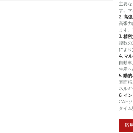
主要な
す。マ
2. 
高張力
ます。
3. 精
複数の
により
4. 
自動車
生産へ
5. 
表面精
ネルギ
6. 
CAE
タイム
応